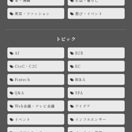
本・漫画
生活・暮らし
美容・ファッション
遊び・イベント
トピック
AI
B2B
CtoC・C2C
EC
Fintech
M&A
Q&A
SFA
Web会議・テレビ会議
アイデア
イベント
インフルエンサー