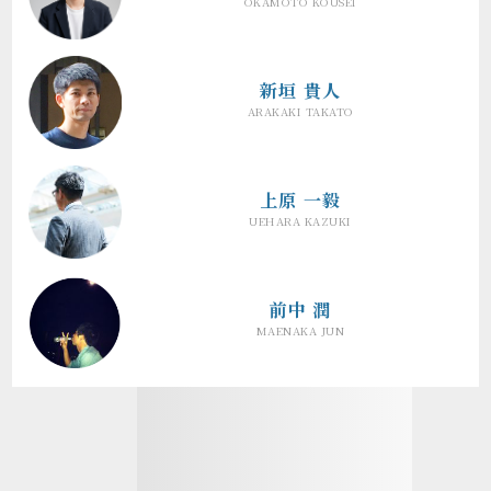
OKAMOTO KOUSEI
新垣 貴人
ARAKAKI TAKATO
上原 一毅
UEHARA KAZUKI
前中 潤
MAENAKA JUN