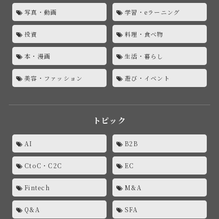
写真・動画
学習・eラーニング
投資
料理・食べ物
本・漫画
生活・暮らし
美容・ファッション
遊び・イベント
トピック
AI
B2B
CtoC・C2C
EC
Fintech
M&A
Q&A
SFA