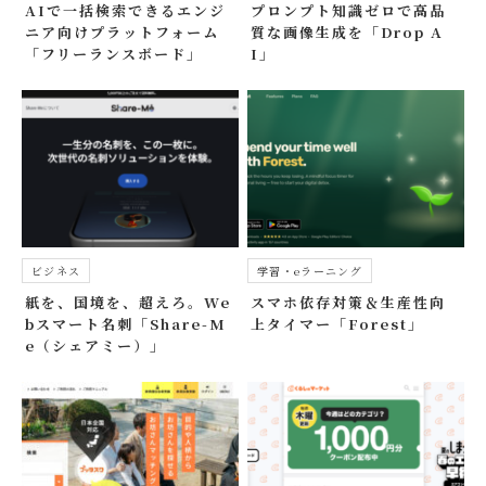
AIで一括検索できるエンジ
プロンプト知識ゼロで高品
ニア向けプラットフォーム
質な画像生成を「Drop A
「フリーランスボード」
I」
ビジネス
学習・eラーニング
紙を、国境を、超えろ。We
スマホ依存対策＆生産性向
bスマート名刺「Share-M
上タイマー「Forest」
e（シェアミー）」