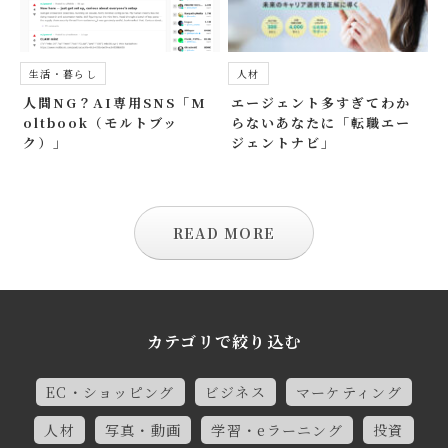
生活・暮らし
人材
人間NG？AI専用SNS「M
エージェント多すぎてわか
oltbook（モルトブッ
らないあなたに「転職エー
ク）」
ジェントナビ」
READ MORE
カテゴリで絞り込む
EC・ショッピング
ビジネス
マーケティング
人材
写真・動画
学習・eラーニング
投資