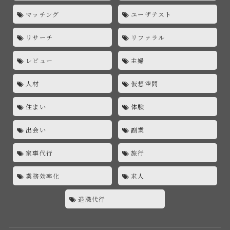
マッチング
ユーザテスト
リサーチ
リファラル
レビュー
主婦
人材
仮想空間
住まい
体験
出会い
副業
家事代行
旅行
業務効率化
求人
退職代行