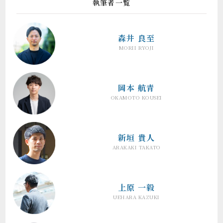
執筆者一覧
森井 良至
MORII RYOJI
岡本 航青
OKAMOTO KOUSEI
新垣 貴人
ARAKAKI TAKATO
上原 一毅
UEHARA KAZUKI