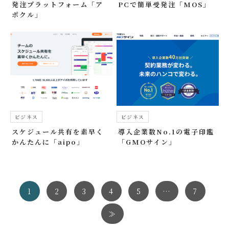
発注プラットフォーム「ア
PCで簡単受発注「MOS」
ポクル」
ビジネス
ビジネス
スケジュール共有を素早く
導入企業数No.1の電子印鑑
かんたんに「aipo」
「GMOサイン」
1
2
3
4
5
…
7
≫