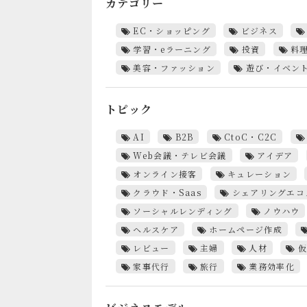
カテゴリー
EC・ショッピング
ビジネス
学習・eラーニング
投資
料
美容・ファッション
遊び・イベン
トピック
AI
B2B
CtoC・C2C
Web会議・テレビ会議
アイデア
オンライン接客
キュレーション
クラウド・Saas
シェアリングエコ
ソーシャルレンディング
ノウハウ
ヘルスケア
ホームページ作成
レビュー
主婦
人材
仮
家事代行
旅行
業務効率化