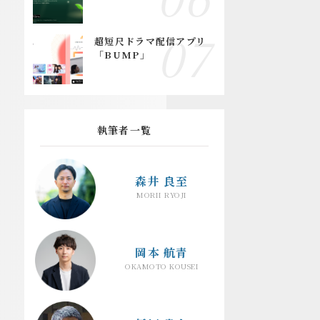
超短尺ドラマ配信アプリ
「BUMP」
執筆者一覧
森井 良至
MORII RYOJI
岡本 航青
OKAMOTO KOUSEI