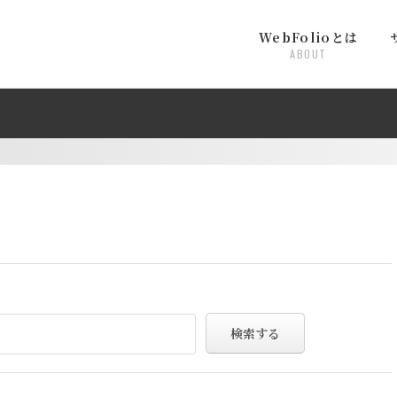
WebFolioとは
ABOUT