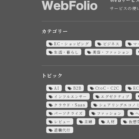
サービスの使
カテゴリー
EC・ショッピング
ビジネス
マ
生活・暮らし
美容・ファッション
トピック
AI
B2B
CtoC・C2C
E
インフルエンサー
エグゼクティブ
クラウド・Saas
シェアリングエコノ
パーソナライズ
ファッション
レビュー
主婦
人材
仮想
退職代行