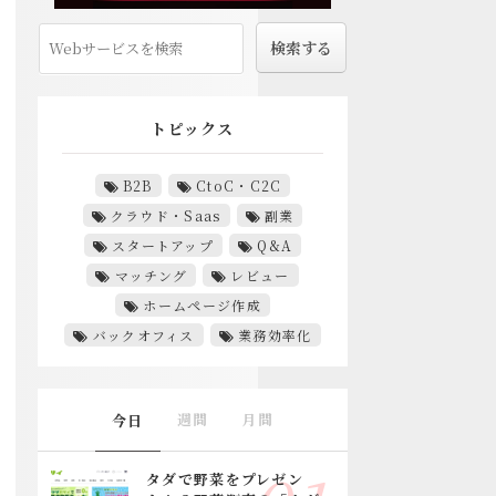
トピックス
B2B
CtoC・C2C
クラウド・Saas
副業
スタートアップ
Q&A
マッチング
レビュー
ホームページ作成
バックオフィス
業務効率化
週間
月間
今日
タダで野菜をプレゼン