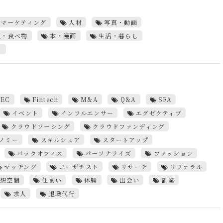
マーケティング
人材
写真・動画
理・食べ物
本・漫画
生活・暮らし
ト
EC
Fintech
M&A
Q&A
SFA
イベント
インフルエンサー
エグゼクティブ
クラウドソーシング
クラウドファンディング
ノミー
スキルシェア
スタートアップ
バックオフィス
パーソナライズ
ファッション
マッチング
ユーザテスト
リサーチ
リファラル
想空間
住まい
体験
出会い
副業
求人
退職代行