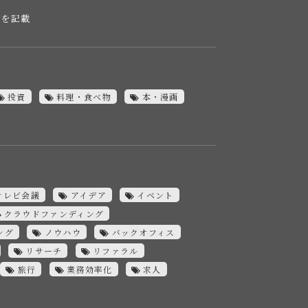
報を記載
投資
料理・食べ物
本・漫画
テレビ会議
アイデア
イベント
クラウドファンディング
ング
ノウハウ
バックオフィス
リサーチ
リファラル
旅行
業務効率化
求人