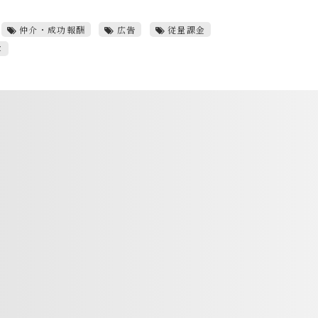
仲介・成功報酬
広告
従量課金
客