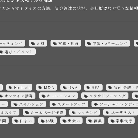
い方からマネタイズの方法、資金調達の状況、会社概要など様々な情
ーケティング
人材
写真・動画
学習・eラーニング
遊び・イベント
C
Fintech
M&A
Q&A
SFA
Web会議・
オンライン接客
キュレーション
クラウドソーシング
ミー
スキルシェア
スタートアップ
ソーシャルレンディ
ヘルスケア
ホームページ作成
マッチング
ユーザテスト
空間
住まい
体験
出会い
副業
家事代行