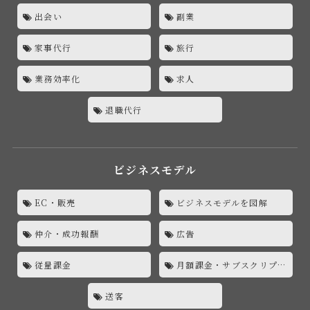
出会い
副業
家事代行
旅行
業務効率化
求人
退職代行
ビジネスモデル
EC・販売
ビジネスモデルを図解
仲介・成功報酬
広告
従量課金
月額課金・サブスクリプション
送客