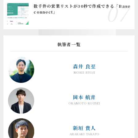
数千件の営業リストが30秒で作成できる「Base
connect」
執筆者一覧
森井 良至
MORII RYOJI
岡本 航青
OKAMOTO KOUSEI
新垣 貴人
ARAKAKI TAKATO