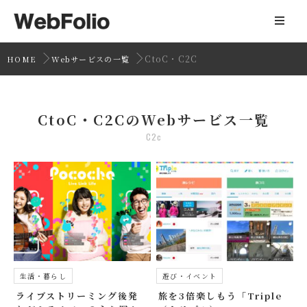
CtoC・C2C
HOME
Webサービスの一覧
CtoC・C2CのWebサービス一覧
C2c
生活・暮らし
遊び・イベント
ライブストリーミング後発
旅を3倍楽しもう「Triple