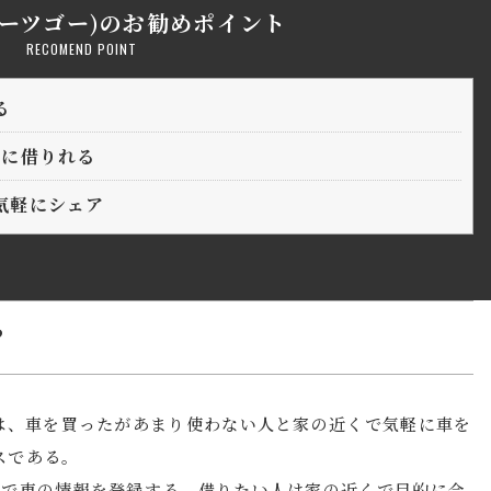
ゴーツゴー)のお勧めポイント
RECOMEND POINT
る
軽に借りれる
気軽にシェア
？
」は、車を買ったがあまり使わない人と家の近くで気軽に車を
スである。
ドで車の情報を登録する。借りたい人は家の近くで目的に合