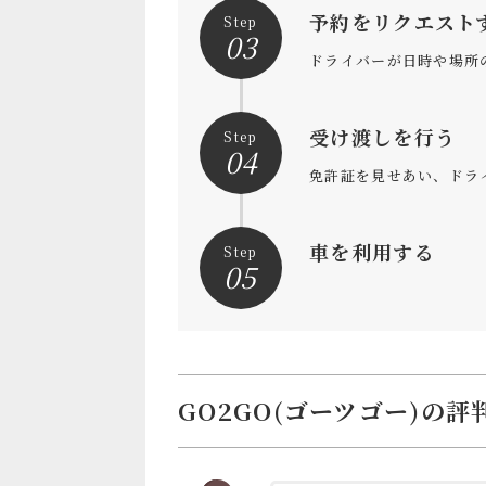
予約をリクエスト
Step
03
ドライバーが日時や場所
受け渡しを行う
Step
04
免許証を見せあい、ドラ
車を利用する
Step
05
GO2GO(ゴーツゴー)の