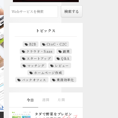
トピックス
B2B
CtoC・C2C
クラウド・Saas
副業
スタートアップ
Q&A
マッチング
レビュー
ホームページ作成
バックオフィス
業務効率化
週間
月間
今日
タダで野菜をプレゼン