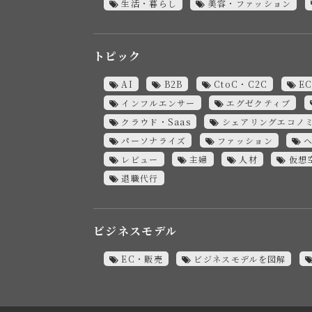
生活・暮らし
美容・ファッション
トピック
AI
B2B
CtoC・C2C
E
インフルエンサー
エグゼクティブ
クラウド・Saas
シェアリングエコノ
パーソナライズ
ファッション
レビュー
主婦
人材
仮想
退職代行
ビジネスモデル
EC・販売
ビジネスモデルを図解