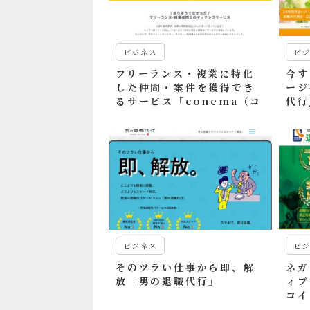
ビジネス
ビ
フリーランス・複業に特化
今す
した仲間・案件を獲得でき
ージ
るサービス「conema（コ
代行
ネマ）」
ビジネス
ビ
そのツラい仕事から即、解
ネガ
放「男の退職代行」
ィブ
コイ