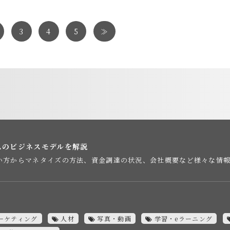
3
4
5
≫
スのビジネスモデルを解説
い方からマネタイズの方法、資金調達の状況、会社概要など様々な情
ーケティング
人材
写真・動画
学習・eラーニング