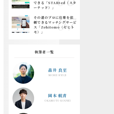
できる「STARted（スタ
ーテッド）」
その道のプロに仕事を依
頼できるマッチングサービ
ス「Zehitomo（ゼヒト
モ）」
執筆者一覧
森井 良至
MORII RYOJI
岡本 航青
OKAMOTO KOUSEI