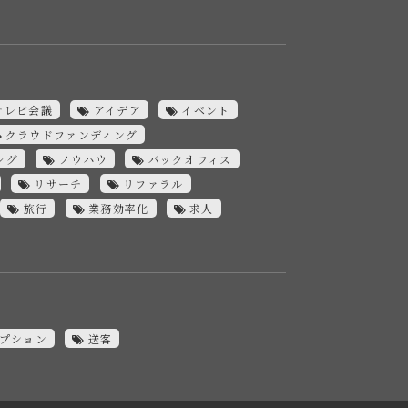
テレビ会議
アイデア
イベント
クラウドファンディング
ング
ノウハウ
バックオフィス
リサーチ
リファラル
旅行
業務効率化
求人
プション
送客