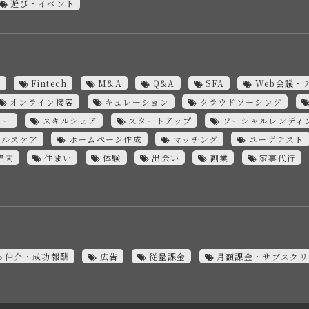
遊び・イベント
C
Fintech
M&A
Q&A
SFA
Web会議・
オンライン接客
キュレーション
クラウドソーシング
ミー
スキルシェア
スタートアップ
ソーシャルレンディ
ヘルスケア
ホームページ作成
マッチング
ユーザテスト
空間
住まい
体験
出会い
副業
家事代行
仲介・成功報酬
広告
従量課金
月額課金・サブスクリ