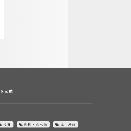
報を記載
投資
料理・食べ物
本・漫画