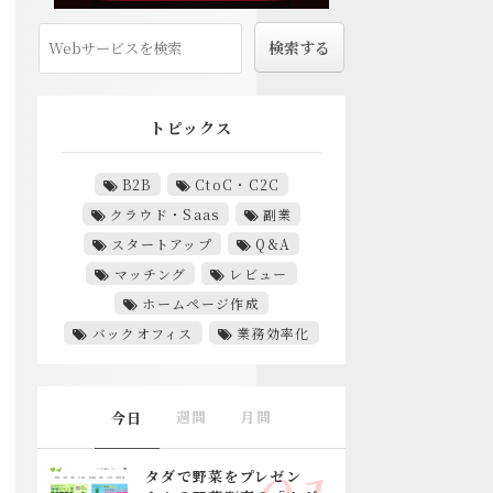
トピックス
B2B
CtoC・C2C
クラウド・Saas
副業
スタートアップ
Q&A
マッチング
レビュー
ホームページ作成
バックオフィス
業務効率化
週間
月間
今日
タダで野菜をプレゼン