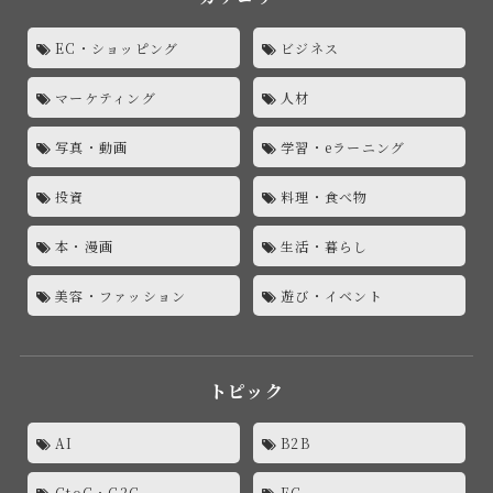
EC・ショッピング
ビジネス
マーケティング
人材
写真・動画
学習・eラーニング
投資
料理・食べ物
本・漫画
生活・暮らし
美容・ファッション
遊び・イベント
トピック
AI
B2B
CtoC・C2C
EC