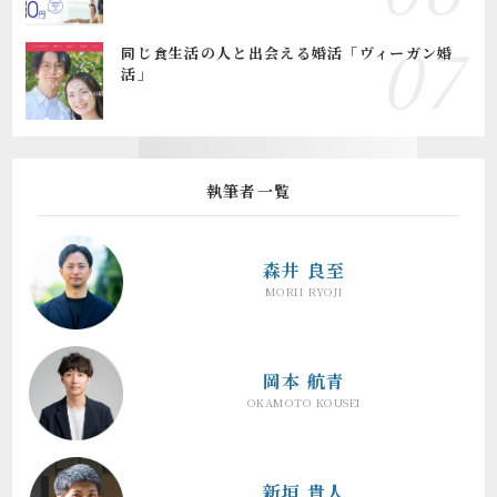
同じ食生活の人と出会える婚活「ヴィーガン婚
活」
執筆者一覧
森井 良至
MORII RYOJI
岡本 航青
OKAMOTO KOUSEI
新垣 貴人