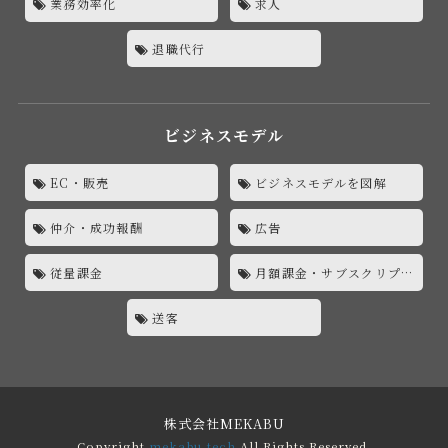
業務効率化
求人
退職代行
ビジネスモデル
EC・販売
ビジネスモデルを図解
仲介・成功報酬
広告
従量課金
月額課金・サブスクリプション
送客
株式会社MEKABU
Copyright
mekabu.tech
All Rights Reserved.