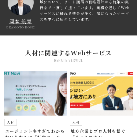
域において、リード獲得の戦略設計から施策の実
行まで一貫して担っています。業務を通じてWeb
サービスに触れる機会が多く、気になったサービ
スを中心に紹介しています。
岡本 航青
OKAMOTO KOSEI
人材に関連するWebサービス
RERATE SERVICE
人材
人材
エージェント多すぎてわから
地方企業とプロ人材を繋ぐ