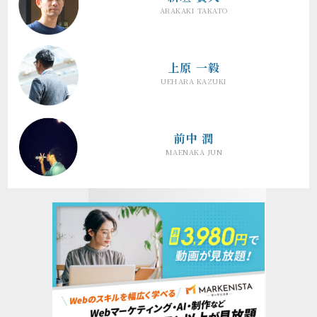
ARAKAKI TAKATO
上原 一毅
UEHARA KAZUKI
前中 潤
MAENAKA JUN