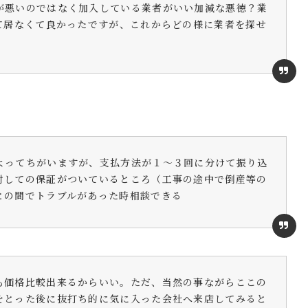
が悪いのではなく加入している業者がいい加減な悪徳？業
って居なくて良かったですが、これからどの様に業者を探せ
よってちがいますが、支払方法が１～３回に分けて振り込
対しての保証がついているところ（工事の途中で倒産等の
との間でトラブルがあった時相談できる
も価格比較出来るからいい。ただ、当然の事ながらここの
をとった後に抜打ち的に気に入った会社へ来店してみると