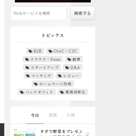
トピックス
B2B
CtoC・C2C
クラウド・Saas
副業
スタートアップ
Q&A
マッチング
レビュー
ホームページ作成
バックオフィス
業務効率化
週間
月間
今日
タダで野菜をプレゼン