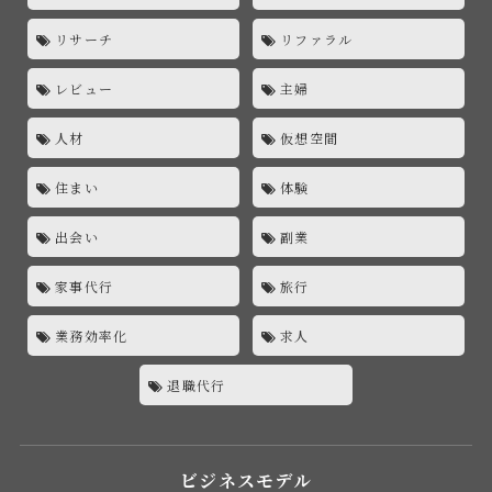
リサーチ
リファラル
レビュー
主婦
人材
仮想空間
住まい
体験
出会い
副業
家事代行
旅行
業務効率化
求人
退職代行
ビジネスモデル