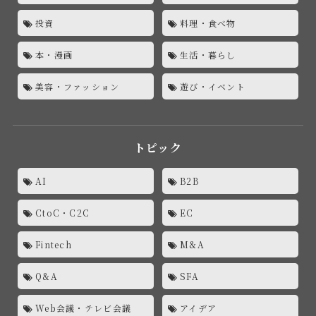
投資
料理・食べ物
本・漫画
生活・暮らし
美容・ファッション
遊び・イベント
トピック
AI
B2B
CtoC・C2C
EC
Fintech
M&A
Q&A
SFA
Web会議・テレビ会議
アイデア