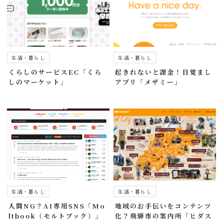
生活・暮らし
生活・暮らし
くらしのサービスEC「くら
起きれないと課金！目覚まし
しのマーケット」
アプリ「メザミー」
生活・暮らし
生活・暮らし
人間NG？AI専用SNS「Mo
地域のお手伝いをコンテンツ
ltbook（モルトブック）」
化？飛騨市の案内所「ヒダス