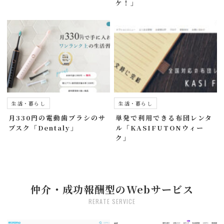
ケ！」
生活・暮らし
生活・暮らし
月330円の電動歯ブラシのサ
単発で利用できる布団レンタ
ブスク「Dentaly」
ル「KASIFUTONウィー
ク」
仲介・成功報酬型のWebサービス
RERATE SERVICE