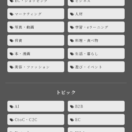
EC・ショッピング
ビジネス
マーケティング
人材
写真・動画
学習・eラーニング
投資
料理・食べ物
本・漫画
生活・暮らし
美容・ファッション
遊び・イベント
トピック
AI
B2B
CtoC・C2C
EC