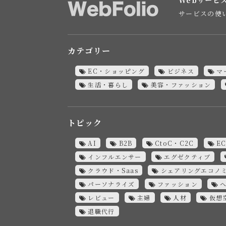
サービスの使
カテゴリー
EC・ショッピング
ビジネス
マ
生活・暮らし
美容・ファッション
トピック
AI
B2B
CtoC・C2C
E
インフルエンサー
エグゼクティブ
クラウド・Saas
シェアリングエコノ
パーソナライズ
ファッション
レビュー
主婦
人材
仮想
退職代行