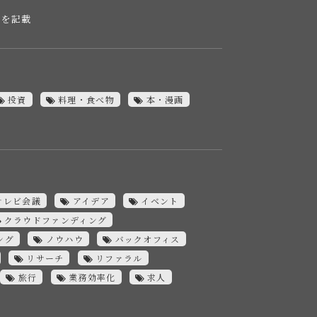
報を記載
投資
料理・食べ物
本・漫画
テレビ会議
アイデア
イベント
クラウドファンディング
ング
ノウハウ
バックオフィス
リサーチ
リファラル
旅行
業務効率化
求人