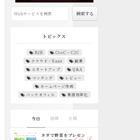
トピックス
B2B
CtoC・C2C
クラウド・Saas
副業
スタートアップ
Q&A
マッチング
レビュー
ホームページ作成
バックオフィス
業務効率化
週間
月間
今日
タダで野菜をプレゼン