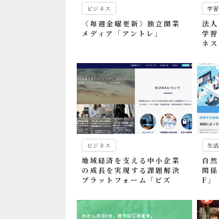
ビジネス
学習
《毎週金曜更新》独立開業
法人
メディア「アントレ」
学習
ネス
ビジネス
生
地域経済を支える中小企業
自然
の成長を実現する課題解決
関係
プラットフォーム「ビズ
F」
マ」