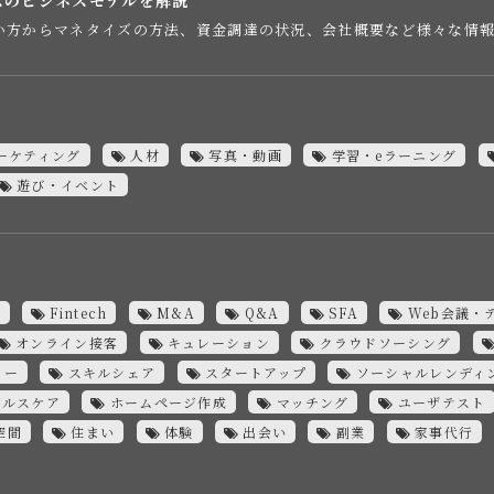
い方からマネタイズの方法、資金調達の状況、会社概要など様々な情
ーケティング
人材
写真・動画
学習・eラーニング
遊び・イベント
C
Fintech
M&A
Q&A
SFA
Web会議・
オンライン接客
キュレーション
クラウドソーシング
ミー
スキルシェア
スタートアップ
ソーシャルレンディ
ヘルスケア
ホームページ作成
マッチング
ユーザテスト
空間
住まい
体験
出会い
副業
家事代行