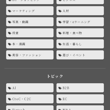
マーケティング
人材
写真・動画
学習・eラーニング
投資
料理・食べ物
本・漫画
生活・暮らし
美容・ファッション
遊び・イベント
トピック
AI
B2B
CtoC・C2C
EC
Fintech
M&A