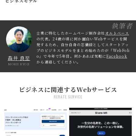
ビジネスモデル
執筆者
士業に特化したホームページ制作会社
オルトベース
の代表。24歳の頃に何か面白いWebサービスを開
発するため、自分自身の忘備録としてスタートアッ
プのビジネスモデルをまとめ始めたのが「WebFoli
o」で今年で5年目。何かあれば気軽に
Facebook
森井 良至
から連絡してください。
MORII RYOJI
ビジネスに関連するWebサービス
RERATE SERVICE