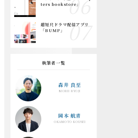
ters bookstore」
超短尺ドラマ配信アプリ
「BUMP」
執筆者一覧
森井 良至
MORII RYOJI
岡本 航青
OKAMOTO KOUSEI