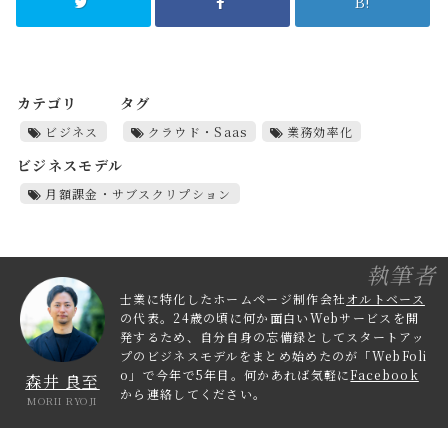
B!
カテゴリ
タグ
ビジネス
クラウド・Saas
業務効率化
ビジネスモデル
月額課金・サブスクリプション
執筆者
士業に特化したホームページ制作会社
オルトベース
の代表。24歳の頃に何か面白いWebサービスを開
発するため、自分自身の忘備録としてスタートアッ
プのビジネスモデルをまとめ始めたのが「WebFoli
o」で今年で5年目。何かあれば気軽に
Facebook
森井 良至
から連絡してください。
MORII RYOJI