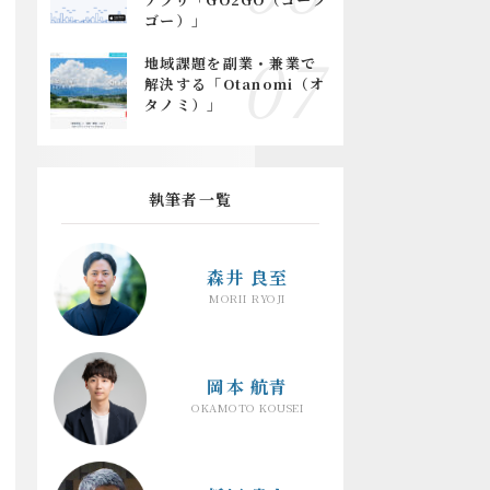
ゴー）」
地域課題を副業・兼業で
解決する「Otanomi（オ
タノミ）」
執筆者一覧
森井 良至
MORII RYOJI
岡本 航青
OKAMOTO KOUSEI