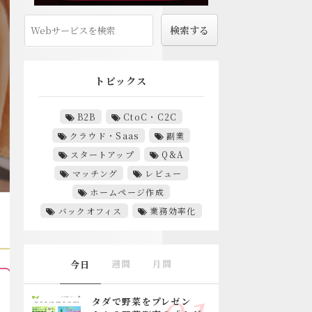
トピックス
B2B
CtoC・C2C
クラウド・Saas
副業
スタートアップ
Q&A
マッチング
レビュー
ホームページ作成
バックオフィス
業務効率化
週間
月間
今日
タダで野菜をプレゼン