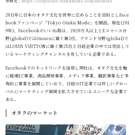
参照元：
https://corporate.otakumode.com/aboutus
2011年に日本のオタク文化を世界に広めることを目的としFace
bookファンページ「Tokyo Otaku Mode」を開設。現在(201
9年)、Facebookのいいね数は、2020万人以上とEコマース分
野(global)ではitunesに継ぐ第3位、ブランド分野(global)で
はLOUIS VUITTONに継ぐ第25位と日経企業の中では突出して
いるマーケティングチャンネルを有している企業である。
Facebookでのネットワークを活用し同社は、オタク文化を軸
に越境EC事業、商品開発事業、メディア事業、翻訳事業など多
角的に事業を展開していおり、日経のIT企業では珍しいグロー
バルにマーケティング領域を拡大させているユニークな企業で
ある。
オタクのマーケット