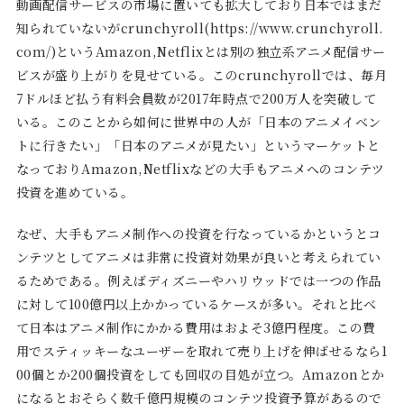
動画配信サービスの市場に置いても拡大しており日本ではまだ
知られていないがcrunchyroll(https://www.crunchyroll.
com/)というAmazon,Netflixとは別の独立系アニメ配信サー
ビスが盛り上がりを見せている。このcrunchyrollでは、毎月
7ドルほど払う有料会員数が2017年時点で200万人を突破して
いる。このことから如何に世界中の人が「日本のアニメイベン
トに行きたい」「日本のアニメが見たい」というマーケットと
なっておりAmazon,Netflixなどの大手もアニメへのコンテツ
投資を進めている。
なぜ、大手もアニメ制作への投資を行なっているかというとコ
ンテツとしてアニメは非常に投資対効果が良いと考えられてい
るためである。例えばディズニーやハリウッドでは一つの作品
に対して100億円以上かかっているケースが多い。それと比べ
て日本はアニメ制作にかかる費用はおよそ3億円程度。この費
用でスティッキーなユーザーを取れて売り上げを伸ばせるなら1
00個とか200個投資をしても回収の目処が立つ。Amazonとか
になるとおそらく数千億円規模のコンテツ投資予算があるので