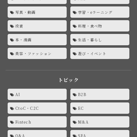
写真・動画
学習・eラーニング
投資
料理・食べ物
本・漫画
生活・暮らし
美容・ファッション
遊び・イベント
トピック
AI
B2B
CtoC・C2C
EC
Fintech
M&A
Q&A
SFA