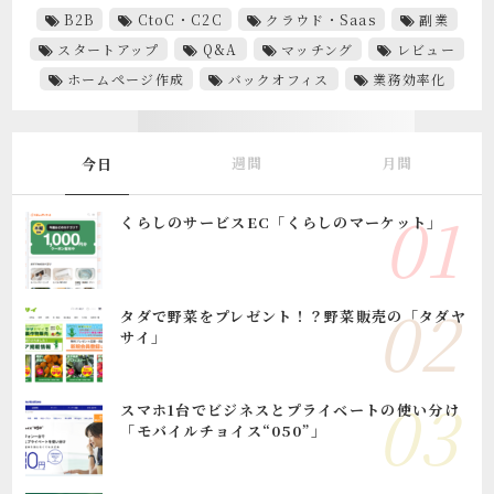
B2B
CtoC・C2C
クラウド・Saas
副業
スタートアップ
Q&A
マッチング
レビュー
ホームページ作成
バックオフィス
業務効率化
週間
月間
今日
くらしのサービスEC「くらしのマーケット」
タダで野菜をプレゼント！？野菜販売の「タダヤ
サイ」
スマホ1台でビジネスとプライベートの使い分け
「モバイルチョイス“050”」