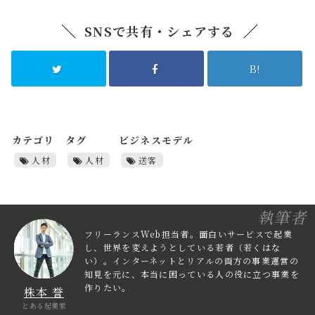
SNSで共有・シェアする
B!
カテゴリ
タグ
ビジネスモデル
人材
人材
送客
執筆者
フリーランスWeb担当者。面白いサービスで起業
し、世界を変えようとしている若者（若くはな
い）。インターネットとリアルの両方の事業運営の
知見を元に、本当に困っている人の役に立つ事業を
作りたい。
株本 誉
とある起業家