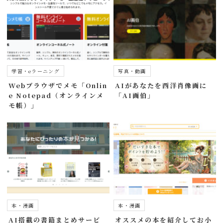
学習・eラーニング
写真・動画
Webブラウザでメモ「Onlin
AIがあなたを西洋肖像画に
e Notepad（オンラインメ
「AI画伯」
モ帳）」
本・漫画
本・漫画
AI搭載の書籍まとめサービ
オススメの本を紹介してお小