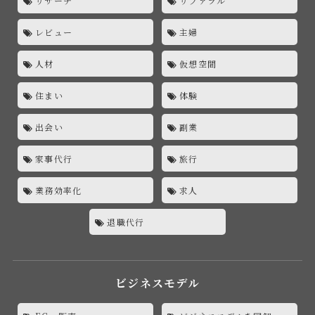
リサーチ
リファラル
レビュー
主婦
人材
仮想空間
住まい
体験
出会い
副業
家事代行
旅行
業務効率化
求人
退職代行
ビジネスモデル