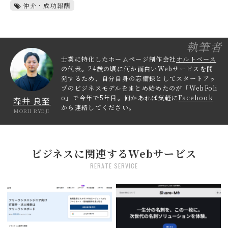
仲介・成功報酬
執筆者
士業に特化したホームページ制作会社
オルトベース
の代表。24歳の頃に何か面白いWebサービスを開
発するため、自分自身の忘備録としてスタートアッ
プのビジネスモデルをまとめ始めたのが「WebFoli
o」で今年で5年目。何かあれば気軽に
Facebook
森井 良至
から連絡してください。
MORII RYOJI
ビジネスに関連するWebサービス
RERATE SERVICE