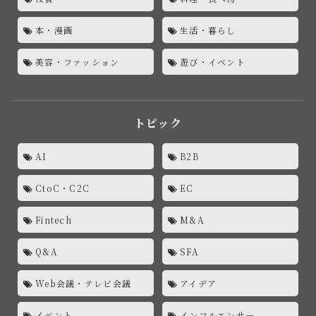
本・漫画
生活・暮らし
美容・ファッション
遊び・イベント
トピック
AI
B2B
CtoC・C2C
EC
Fintech
M&A
Q&A
SFA
Web会議・テレビ会議
アイデア
イベント
インフルエンサー