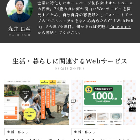
士業に特化したホームページ制作会社
オルトベース
の代表。24歳の頃に何か面白いWebサービスを開
発するため、自分自身の忘備録としてスタートアッ
プのビジネスモデルをまとめ始めたのが「WebFoli
o」で今年で5年目。何かあれば気軽に
Facebook
森井 良至
から連絡してください。
MORII RYOJI
生活・暮らしに関連するWebサービス
RERATE SERVICE
生活・暮らし
生活・暮らし