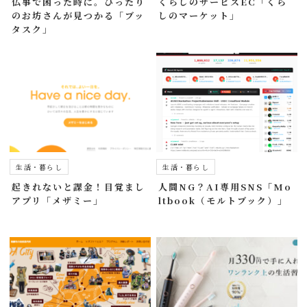
仏事で困った時に。ぴったり
くらしのサービスEC「くら
のお坊さんが見つかる「ブッ
しのマーケット」
タスク」
生活・暮らし
生活・暮らし
起きれないと課金！目覚まし
人間NG？AI専用SNS「Mo
アプリ「メザミー」
ltbook（モルトブック）」