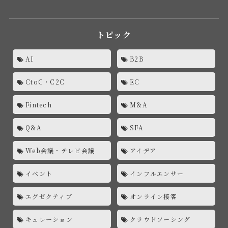
トピック
AI
B2B
CtoC・C2C
EC
Fintech
M&A
Q&A
SFA
Web会議・テレビ会議
アイデア
イベント
インフルエンサー
エグゼクティブ
オンライン接客
キュレーション
クラウドソーシング