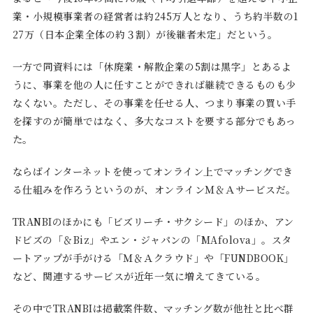
業・小規模事業者の経営者は約245万人となり、うち約半数の1
27万（日本企業全体の約３割）が後継者未定」だという。
一方で同資料には「休廃業・解散企業の5割は黒字」とあるよ
うに、事業を他の人に任すことができれば継続できるものも少
なくない。ただし、その事業を任せる人、つまり事業の買い手
を探すのが簡単ではなく、多大なコストを要する部分でもあっ
た。
ならばインターネットを使ってオンライン上でマッチングでき
る仕組みを作ろうというのが、オンラインＭ＆Ａサービスだ。
TRANBIのほかにも「ビズリーチ・サクシード」のほか、アン
ドビズの「＆Biz」やエン・ジャパンの「MAfolova」。スタ
ートアップが手がける「Ｍ＆Ａクラウド」や「FUNDBOOK」
など、関連するサービスが近年一気に増えてきている。
その中でTRANBIは掲載案件数、マッチング数が他社と比べ群