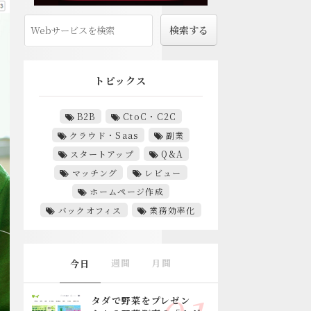
トピックス
B2B
CtoC・C2C
クラウド・Saas
副業
スタートアップ
Q&A
マッチング
レビュー
ホームページ作成
バックオフィス
業務効率化
週間
月間
今日
タダで野菜をプレゼン